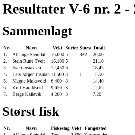
Resultater V-6 nr. 2 -
Sammenlagt
Nr.
Navn
Vekt
Sorter
Størst
Totalt
1.
Alf-Inge Steindal
16,000
5
3+2
26,00
2.
Stein Rune Tveit
16,100
5
21,10
3.
Ivar Gustavsen
12,450
6
18,45
4.
Lars Jørgen Insulan
11,500
3
1
15,50
5.
Magne Møksvold
6,400
8
14,40
6.
Kurt Haraldseid
9,650
3
12,65
7.
Berge Kallevik
4,200
3
7,20
Størst fisk
Nr.
Navn
Fiskeslag
Vekt
Fangststed
1.
Alf-Inge Steindal
Torsk
2,650
Karmsundet