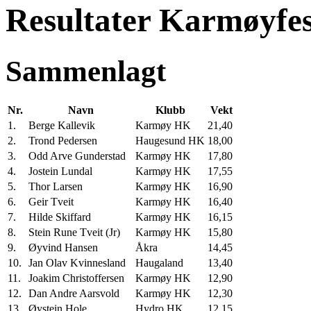
Resultater Karmøyfes
Sammenlagt
Nr.
Navn
Klubb
Vekt
1.
Berge Kallevik
Karmøy HK
21,40
2.
Trond Pedersen
Haugesund HK
18,00
3.
Odd Arve Gunderstad
Karmøy HK
17,80
4.
Jostein Lundal
Karmøy HK
17,55
5.
Thor Larsen
Karmøy HK
16,90
6.
Geir Tveit
Karmøy HK
16,40
7.
Hilde Skiffard
Karmøy HK
16,15
8.
Stein Rune Tveit (Jr)
Karmøy HK
15,80
9.
Øyvind Hansen
Åkra
14,45
10.
Jan Olav Kvinnesland
Haugaland
13,40
11.
Joakim Christoffersen
Karmøy HK
12,90
12.
Dan Andre Aarsvold
Karmøy HK
12,30
13.
Øystein Hole
Hydro HK
12,15