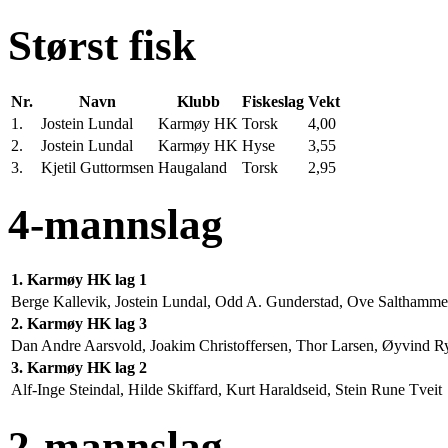
Størst fisk
Nr.
Navn
Klubb
Fiskeslag
Vekt
1.
Jostein Lundal
Karmøy HK
Torsk
4,00
2.
Jostein Lundal
Karmøy HK
Hyse
3,55
3.
Kjetil Guttormsen
Haugaland
Torsk
2,95
4-mannslag
1. Karmøy HK lag 1
Berge Kallevik, Jostein Lundal, Odd A. Gunderstad, Ove Salthamme
2. Karmøy HK lag 3
Dan Andre Aarsvold, Joakim Christoffersen, Thor Larsen, Øyvind R
3. Karmøy HK lag 2
Alf-Inge Steindal, Hilde Skiffard, Kurt Haraldseid, Stein Rune Tveit
2-mannslag