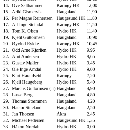
14.
Ove Salthammer
Karmøy HK
12,00
15.
Arild Gismervik
Haugaland
11,90
16.
Per Magne Reinertsen
Haugesund HK
11,80
17.
Alf Inge Steindal
Karmøy HK
11,50
18.
Tom K. Olsen
Hydro HK
11,40
19.
Kjetil Guttormsen
Haugaland
10,90
20.
Øyvind Rykke
Karmøy HK
10,45
21.
Odd Arne Kjørlien
Hydro HK
9,95
22.
Arnt Andersen
Hydro HK
9,65
23.
Gustav Møller
Hydro HK
9,45
24.
Ole Inge Amdal
Hydro HK
9,00
25.
Kurt Haraldseid
Karmøy
7,20
26.
Kjell Haugeberg
Hydro HK
5,40
27.
Marcus Guttormsen (Jr)
Haugaland
4,90
28.
Lasse Berg
Haugaland
4,80
29.
Thomas Strømmen
Haugaland
4,20
30.
Hactor Stueland
Haugaland
2,50
31.
Jan Thorsen
Åkra
2,45
32.
Michael Pedersen
Haugesund HK
1,35
33.
Håkon Nordahl
Hydro HK
0,00